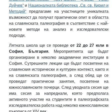
Дуйчев“
и
Националната библиотека „Св. св. Кирил и
Методий“
предлагаме на участниците уникалната
възможност да получат практически опит в областта
на славянската палеография в съответствие с най-
новите методи на анализ и изследователски
подходи.
Лятната школа ще се проведе
от 22 до 27 юли в
София, България
. Мероприятията ще бъдат
организирани в няколко академични институции в
София. Сутрешните лекции ще бъдат посветени на
славянския исторически и културен контекст, както и
на славянската палеография, а след обяд ще се
проведат практически занятия, посветени на
южнославянските почерци. След уводната сесия ще
има сесия за напреднали, която предполага
активното участие на студентите в палеографската
изследователска работа над няколко южнославянски
ръкописа от XIV век.