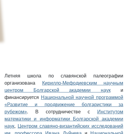
Летняя школа по славянской палеографии
организована
Кирилло-Мефодиевским научным
центром Болгарской академии наук
и
финансируется
Национальной научной программой
«Развитие и продвижение болгаристики за
рубежом»
. В сотрудничестве с
Институтом
математики и информатики Болгарской академии
наук
,
Центром славяно-византийских исследований
им. профессора Ивана Дуйчева
и
Национальной