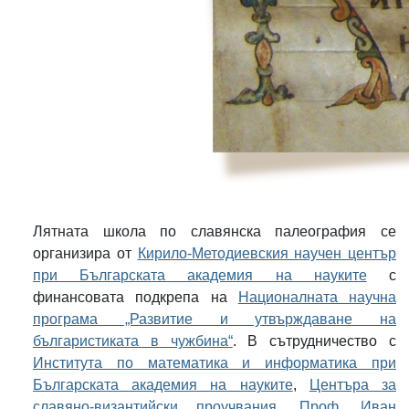
Лятната школа по славянска палеография се
организира от
Кирило-Методиевския научен център
при Българската академия на науките
с
финансовата подкрепа на
Националната научна
програма „Развитие и утвърждаване на
българистиката в чужбина“
. В сътрудничество с
Института по математика и информатика при
Българската академия на науките
,
Центъра за
славяно-византийски проучвания „Проф. Иван