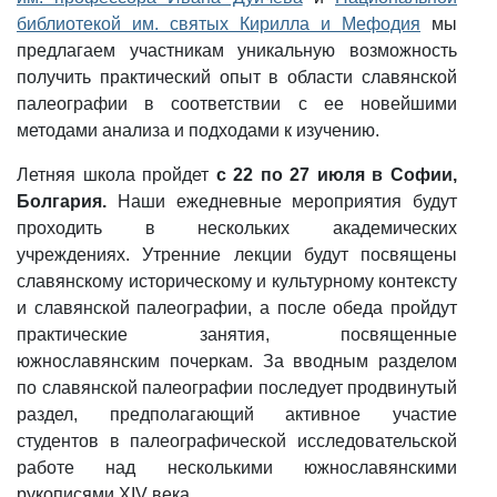
библиотекой им. святых Кирилла и Мефодия
мы
предлагаем участникам уникальную возможность
получить практический опыт в области славянской
палеографии в соответствии с ее новейшими
методами анализа и подходами к изучению.
Летняя школа пройдет
с 22 по 27 июля в Софии,
Болгария.
Наши ежедневные мероприятия будут
проходить в нескольких академических
учреждениях. Утренние лекции будут посвящены
славянскому историческому и культурному контексту
и славянской палеографии, а после обеда пройдут
практические занятия, посвященные
южнославянским почеркам. За вводным разделом
по славянской палеографии последует продвинутый
раздел, предполагающий активное участие
студентов в палеографической исследовательской
работе над несколькими южнославянскими
рукописями XIV века.