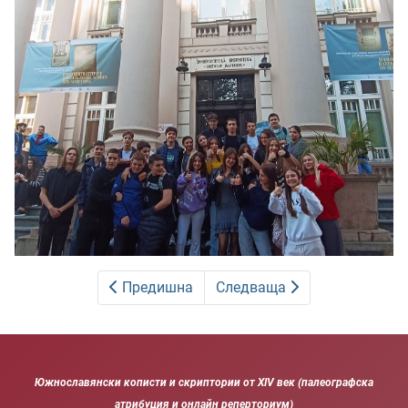
Предишна
Следваща
Южнославянски кописти и скриптории от XIV век (палеографска
атрибуция и онлайн реперториум)